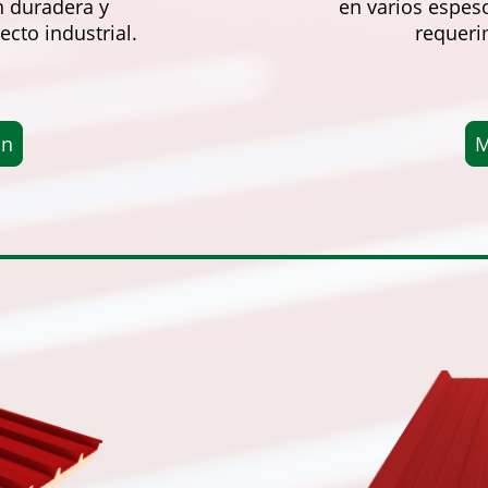
n duradera y
en varios espeso
ecto industrial.
requeri
ón
M