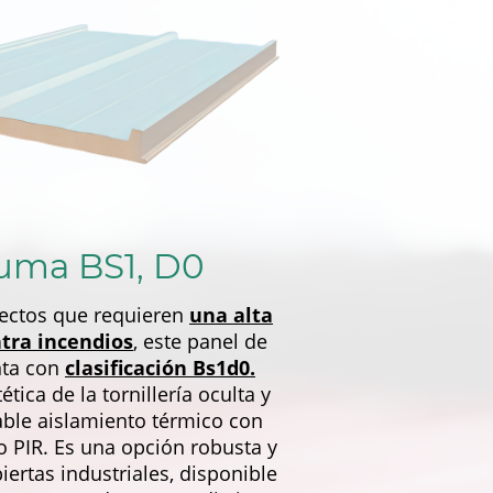
uma BS1, D0
yectos que requieren
una alta
tra incendios
, este panel de
nta con
clasificación Bs1d0.
tica de la tornillería oculta y
able aislamiento térmico con
 PIR. Es una opción robusta y
iertas industriales, disponible