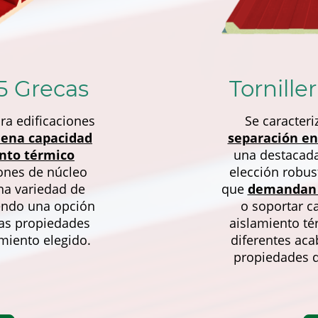
 5 Grecas
Tornille
ra edificaciones
Se caracter
ena capacidad
separación en
ento térmico
una destacada
ones de núcleo
elección robus
na variedad de
que
demandan 
endo una opción
o soportar c
as propiedades
aislamiento té
amiento elegido.
diferentes ac
propiedades d