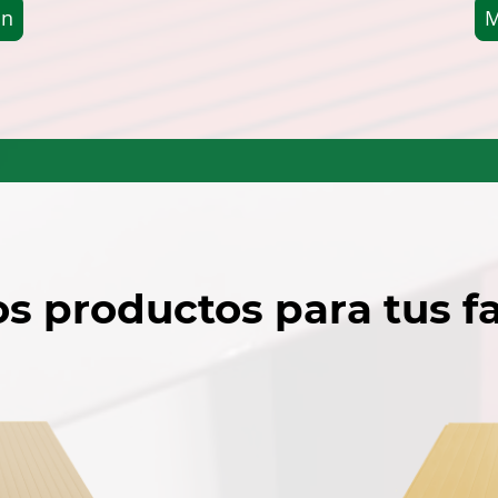
ón
M
s productos para tus 