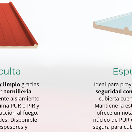
culta
Esp
y limpio
gracias
Ideal para pro
on
tornillería
seguridad con
nte aislamiento
cubierta cue
uma PUR o PIR y
Mantiene la esté
acción al fuego,
ofrece un not
es. Disponible
núcleo de PUR o
espesores y
segura para cub