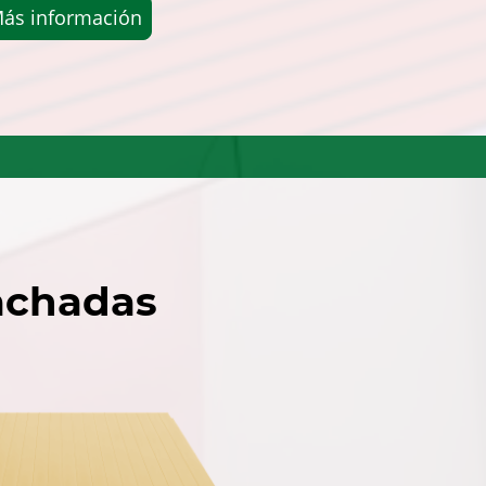
ás información
fachadas