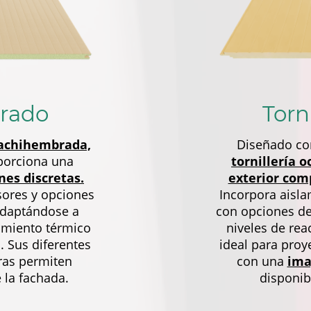
rado
Torn
achihembrada,
Diseñado con
porciona una
tornillería o
nes discretas.
exterior comp
ores y opciones
Incorpora aisla
adaptándose a
con opciones de
amiento térmico
niveles de rea
. Sus diferentes
ideal para pro
ras permiten
con una
ima
e la fachada.
disponib